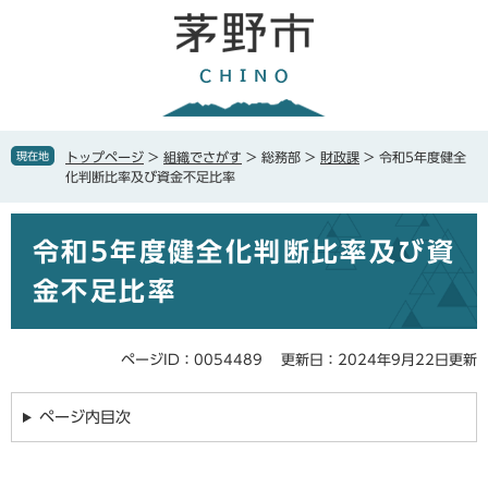
ペ
メ
ー
ニ
ジ
ュ
の
ー
先
を
頭
飛
で
ば
現在地
トップページ
>
組織でさがす
>
総務部
>
財政課
>
令和5年度健全
す
し
化判断比率及び資金不足比率
。
て
本
本
文
令和5年度健全化判断比率及び資
文
へ
金不足比率
ページID：0054489
更新日：2024年9月22日更新
ページ内目次