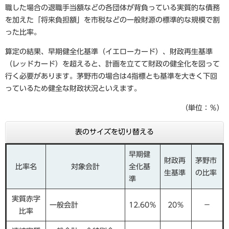
職した場合の退職手当額などの各団体が背負っている実質的な債務
を加えた「将来負担額」を市税などの一般財源の標準的な規模で割
った比率。
算定の結果、早期健全化基準（イエローカード）、財政再生基準
（レッドカード）を超えると、計画を立てて財政の健全化を図って
行く必要があります。茅野市の場合は4指標とも基準を大きく下回
っているため健全な財政状況といえます。
（単位：％）
表のサイズを切り替える
早期健
財政再
茅野市
比率名
対象会計
全化基
生基準
の比率
準
実質赤字
一般会計
12.60％
20％
－
比率