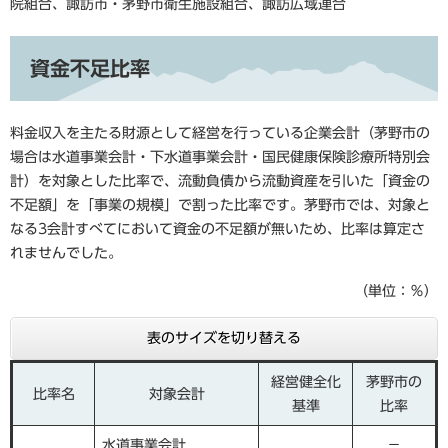
院組合、諏訪市・茅野市衛生施設組合、諏訪広域連合
資金不足比率
料金収入を主たる財源として経営を行っている企業会計（茅野市の
場合は水道事業会計・下水道事業会計・国民健康保険診療所特別会
計）を対象とした比率で、流動負債から流動資産を引いた「資金の
不足額」を「事業の規模」で割った比率です。茅野市では、対象と
なる3会計すべてにおいて資金の不足額が無いため、比率は算定さ
れませんでした。
（単位：％）
表のサイズを切り替える
経営健全化
茅野市の
比率名
対象会計
基準
比率
水道事業会計
－