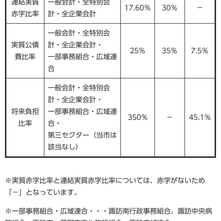
連結実質
一般会計・全特別会
17.60％
30％
－
赤字比率
計・全企業会計
一般会計・全特別会
実質公債
計・全企業会計・
25％
35％
7.5％
費比率
一部事務組合・広域連
合
一般会計・全特別会
計・全企業会計・
将来負担
一部事務組合・広域連
350％
－
45.1％
比率
合・
第三セクター（当市は
該当なし）
※実質赤字比率と連結実質赤字比率については、赤字がないため
「－」となっています。
※一部事務組合・広域連合・・・諏訪南行政事務組合、諏訪中央病