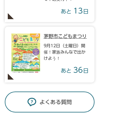
13
あと
日
茅野市こどもまつり
9月12日（土曜日）開
催！家族みんなで出か
けよう！
36
あと
日
よくある質問