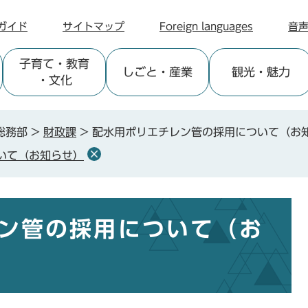
ガイド
サイトマップ
Foreign languages
音
子育て
・教育
しごと
・産業
観光
・魅力
・文化
総務部
>
財政課
>
配⽔用ポリエチレン管の採用について（お
いて（お知らせ）
ン管の採用について（お