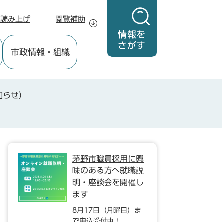
声読み上げ
閲覧補助
情報を
さがす
市政情報
・組織
知らせ）
茅野市職員採用に興
味のある方へ就職説
明・座談会を開催し
ます
8月17日（月曜日）ま
で申込受付中！