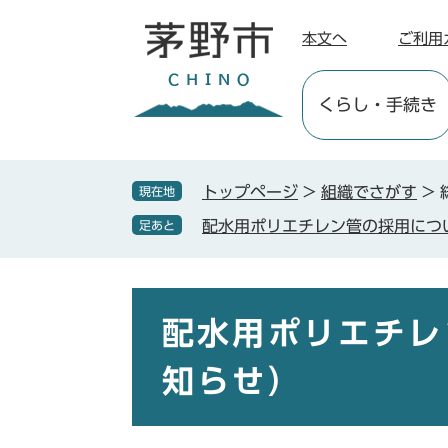
ペ
メ
ー
ニ
本文へ
ご利用
ジ
ュ
の
ー
くらし
・手続き
先
を
頭
飛
で
ば
す
し
トップページ
>
組織でさがす
>
現在地
。
て
配⽔用ポリエチレン管の採用につ
足あと
本
文
へ
本
文
配⽔用ポリエチレ
知らせ）