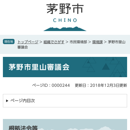
ペ
メ
ー
ニ
ジ
ュ
の
ー
先
を
頭
飛
で
ば
現在地
トップページ
>
組織でさがす
>
市民環境部
>
環境課
>
茅野市里山
す
し
審議会
。
て
本
本
文
茅野市里山審議会
文
へ
ページID：0000244
更新日：2018年12月3日更新
ページ内目次
根拠法令等