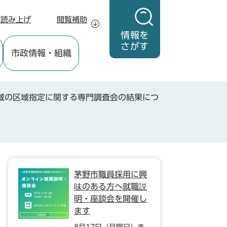
声読み上げ
閲覧補助
情報を
さがす
市政情報
・組織
域の区域指定に関する専門調査会の結果につ
茅野市職員採用に興
味のある方へ就職説
明・座談会を開催し
ます