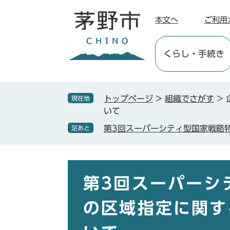
ペ
メ
ー
ニ
本文へ
ご利用
ジ
ュ
の
ー
くらし
・手続き
先
を
頭
飛
で
ば
す
し
トップページ
>
組織でさがす
>
現在地
。
て
いて
本
第3回スーパーシティ型国家戦略
足あと
文
へ
本
文
第3回スーパーシ
の区域指定に関す