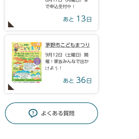
8月17日（月曜日）ま
で申込受付中！
13
あと
日
茅野市こどもまつり
9月12日（土曜日）開
催！家族みんなで出か
けよう！
36
あと
日
よくある質問