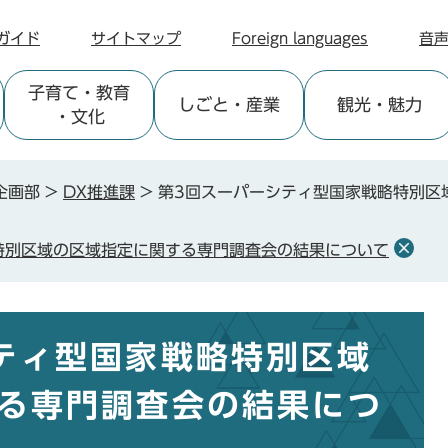
ガイド
サイトマップ
Foreign languages
音
子育て
・教育
しごと
・産業
観光
・魅力
・文化
企画部
>
DX推進課
>
第3回スーパーシティ型国家戦略特別区
特別区域の区域指定に関する専門調査会の結果について
ティ型国家戦略特別区域
る専門調査会の結果につ