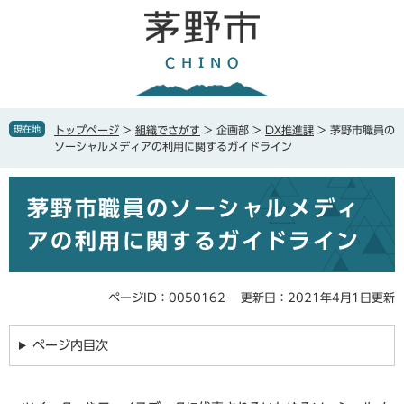
ペ
メ
ー
ニ
ジ
ュ
の
ー
先
を
頭
飛
で
ば
現在地
トップページ
>
組織でさがす
>
企画部
>
DX推進課
>
茅野市職員の
す
し
ソーシャルメディアの利用に関するガイドライン
。
て
本
本
文
茅野市職員のソーシャルメディ
文
へ
アの利用に関するガイドライン
ページID：0050162
更新日：2021年4月1日更新
ページ内目次