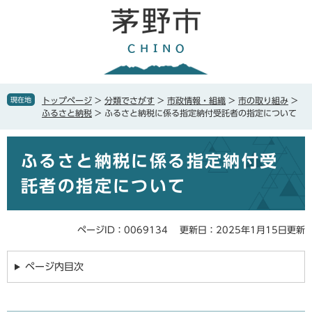
ペ
メ
ー
ニ
ジ
ュ
の
ー
先
を
頭
飛
で
ば
現在地
トップページ
>
分類でさがす
>
市政情報・組織
>
市の取り組み
>
す
し
ふるさと納税
>
ふるさと納税に係る指定納付受託者の指定について
。
て
本
本
文
ふるさと納税に係る指定納付受
文
へ
託者の指定について
ページID：0069134
更新日：2025年1月15日更新
ページ内目次