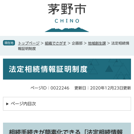
ペ
メ
ー
ニ
ジ
ュ
の
ー
先
を
頭
飛
で
ば
現在地
トップページ
>
組織でさがす
>
企画部
>
地域創生課
>
法定相続情
す
し
報証明制度
。
て
本
本
文
法定相続情報証明制度
文
へ
ページID：0022246
更新日：2020年12月23日更新
ページ内目次
相続手続きが簡素化できる「法定相続情報