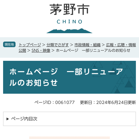
ペ
メ
ー
ニ
ジ
ュ
の
ー
先
を
頭
飛
で
ば
現在地
トップページ
>
分類でさがす
>
市政情報・組織
>
広報・広聴・情報
す
し
公開
>
SNS・映像
>
ホームページ 一部リニューアルのお知らせ
。
て
本
本
文
ホームページ 一部リニューア
文
へ
ルのお知らせ
ページID：0061077
更新日：2024年6月24日更新
ページ内目次