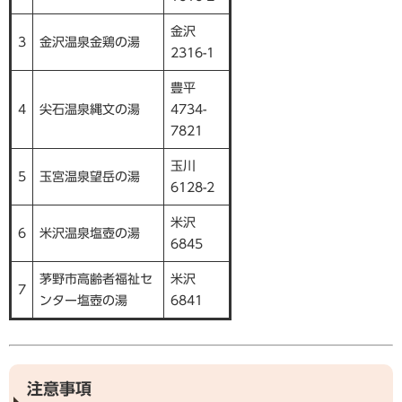
金沢
3
金沢温泉金鶏の湯
2316-1
豊平
4
尖石温泉縄文の湯
4734-
7821
玉川
5
玉宮温泉望岳の湯
6128-2
米沢
6
米沢温泉塩壺の湯
6845
茅野市高齢者福祉セ
米沢
7
ンター塩壺の湯
6841
注意事項