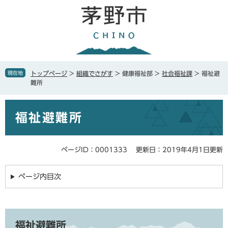
ペ
メ
ー
ニ
ジ
ュ
の
ー
先
を
頭
飛
で
ば
現在地
トップページ
>
組織でさがす
>
健康福祉部
>
社会福祉課
>
福祉避
す
し
難所
。
て
本
本
文
福祉避難所
文
へ
ページID：0001333
更新日：2019年4月1日更新
ページ内目次
福祉避難所