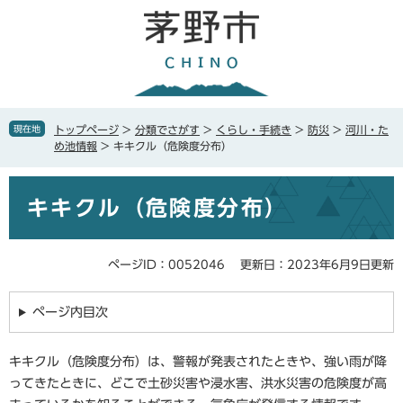
ペ
メ
ー
ニ
ジ
ュ
の
ー
先
を
頭
飛
で
ば
現在地
トップページ
>
分類でさがす
>
くらし・手続き
>
防災
>
河川・た
す
し
め池情報
>
キキクル（危険度分布）
。
て
本
本
文
キキクル（危険度分布）
文
へ
ページID：0052046
更新日：2023年6月9日更新
ページ内目次
キキクル（危険度分布）は、警報が発表されたときや、強い雨が降
ってきたときに、どこで土砂災害や浸水害、洪水災害の危険度が高