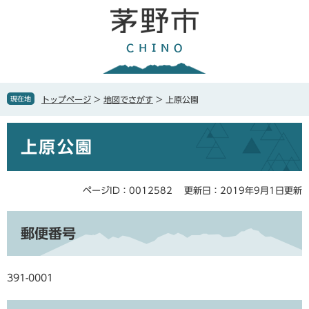
ペ
メ
ー
ニ
ジ
ュ
の
ー
先
を
頭
飛
で
ば
現在地
トップページ
>
地図でさがす
>
上原公園
す
し
。
て
本
本
上原公園
文
文
へ
ページID：0012582
更新日：2019年9月1日更新
郵便番号
391-0001