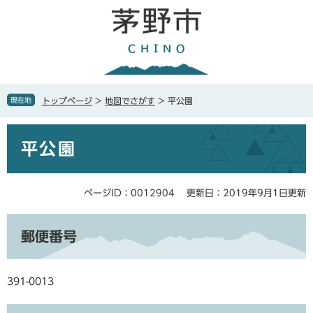
ペ
メ
ー
ニ
ジ
ュ
の
ー
先
を
頭
飛
で
ば
現在地
トップページ
>
地図でさがす
>
平公園
す
し
。
て
本
本
平公園
文
文
へ
ページID：0012904
更新日：2019年9月1日更新
郵便番号
391-0013