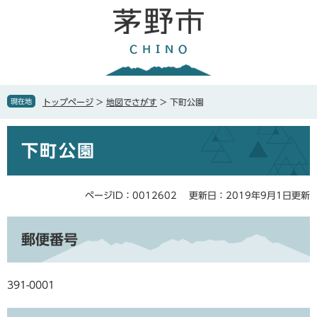
ペ
メ
ー
ニ
ジ
ュ
の
ー
先
を
頭
飛
で
ば
現在地
トップページ
>
地図でさがす
>
下町公園
す
し
。
て
本
本
下町公園
文
文
へ
ページID：0012602
更新日：2019年9月1日更新
郵便番号
391-0001