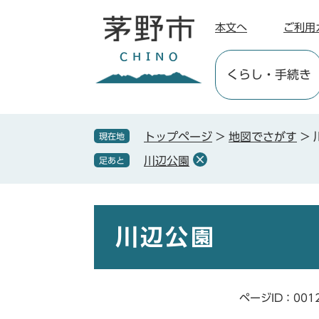
ペ
メ
ー
ニ
本文へ
ご利用
ジ
ュ
の
ー
くらし
・手続き
先
を
頭
飛
で
ば
す
し
トップページ
>
地図でさがす
>
現在地
。
て
川辺公園
足あと
本
文
へ
本
文
川辺公園
ページID：001