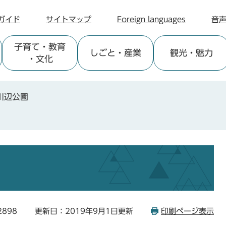
ガイド
サイトマップ
Foreign languages
音
子育て
・教育
しごと
・産業
観光
・魅力
・文化
川辺公園
2898
更新日：2019年9月1日更新
印刷ページ表示