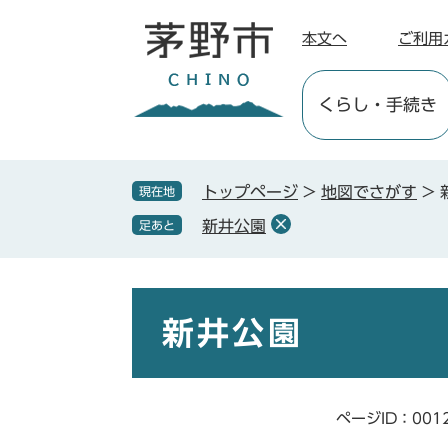
ペ
メ
ー
ニ
本文へ
ご利用
ジ
ュ
の
ー
くらし
・手続き
先
を
頭
飛
で
ば
す
し
トップページ
>
地図でさがす
>
現在地
。
て
新井公園
足あと
本
文
へ
本
文
新井公園
ページID：001