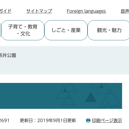
ガイド
サイトマップ
Foreign languages
音
子育て
・教育
しごと
・産業
観光
・魅力
・文化
新井公園
2691
更新日：2019年9月1日更新
印刷ページ表示