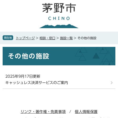
ペ
メ
ー
ニ
ジ
ュ
の
ー
先
を
頭
飛
で
ば
現在地
トップページ
>
相談・窓口
>
施設一覧
>
その他の施設
す
し
。
て
本
本
その他の施設
文
文
へ
2025年9月17日更新
キャッシュレス決済サービスのご案内
リンク・著作権・免責事項
個人情報保護