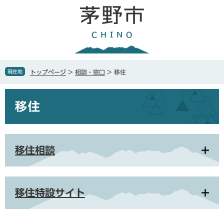
ペ
メ
ー
ニ
ジ
ュ
の
ー
先
を
頭
飛
で
ば
現在地
トップページ
>
相談・窓口
>
移住
す
し
。
て
本
本
移住
文
文
へ
移住相談
移住特設サイト