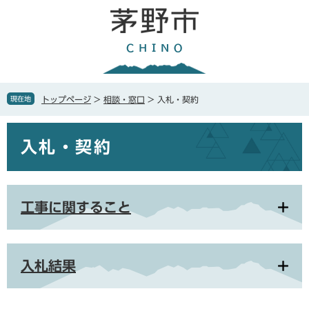
ペ
メ
ー
ニ
ジ
ュ
の
ー
先
を
頭
飛
で
ば
現在地
トップページ
>
相談・窓口
>
入札・契約
す
し
。
て
本
本
入札・契約
文
文
へ
工事に関すること
入札結果