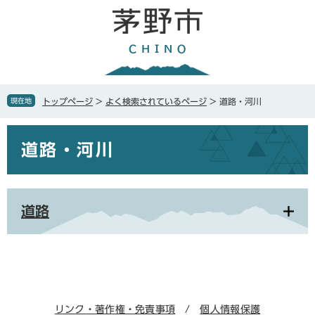
ペ
メ
ー
ニ
ジ
ュ
の
ー
先
を
頭
飛
で
ば
現在地
トップページ
>
よく検索されているページ
>
道路・河川
す
し
。
て
本
本
道路・河川
文
文
へ
道路
リンク・著作権・免責事項
個人情報保護