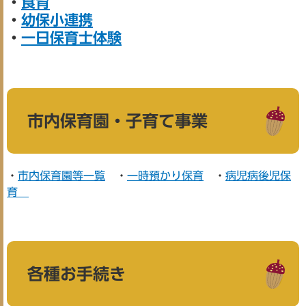
・
食育
・
幼保小連携
・
一日保育士体験
市内保育園・子育て事業
・
市内保育園等一覧
・
一時預かり保育
・
病児病後児保
育
各種お手続き