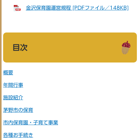
金沢保育園運営規程 [PDFファイル／148KB]
目次
概要
年間行事
施設紹介
茅野市の保育
市内保育園・子育て事業
各種お手続き