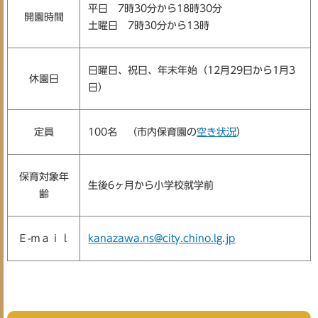
平日 7時30分から18時30分
開園時間
土曜日 7時30分から13時
日曜日、祝日、年末年始（12月29日から1月3
休園日
日）
定員
100名 （市内保育園の
空き状況
）
保育対象年
生後6ヶ月から小学校就学前
齢
Ｅ-ｍａｉｌ
kanazawa.ns@city.chino.lg.jp