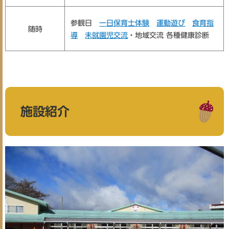
参観日
一日保育士体験
運動遊び
食育指
随時
導
未就園児交流
・地域交流 各種健康診断
施設紹介