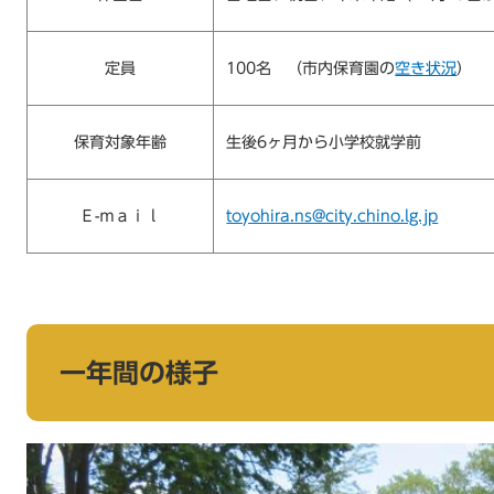
定員
100名 （市内保育園の
空き状況
）
保育対象年齢
生後6ヶ月から小学校就学前
Ｅ-ｍａｉｌ
toyohira.ns@city.chino.lg.jp
一年間の様子