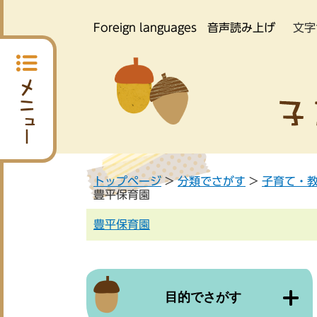
Foreign languages
音声読み上げ
文字
トップページ
>
分類でさがす
>
子育て・
豊平保育園
豊平保育園
目的でさがす