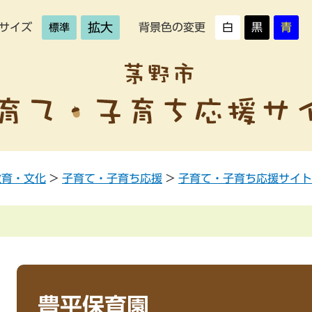
拡大
サイズ
背景色の変更
白
黒
青
標準
教育・文化
>
子育て・子育ち応援
>
子育て・子育ち応援サイト
豊平保育園