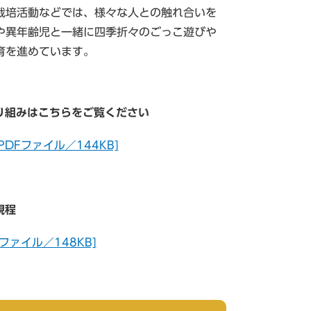
栽培活動などでは、様々な人との触れ合いを
や異年齢児と一緒に四季折々のごっこ遊びや
育を進めています。
り組みはこちらをご覧ください
DFファイル／144KB]
規程
ファイル／148KB]