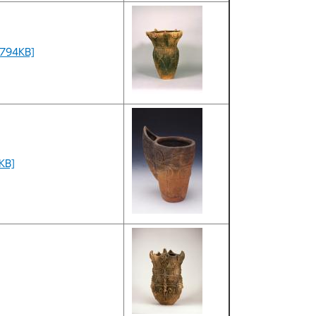
4KB]
B]