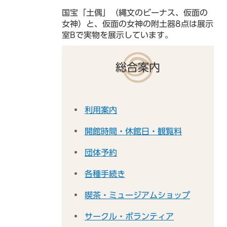
国宝「土偶」（縄文のビーナス、仮面の
女神）と、仮面の女神の附土器8点は展示
室Bで実物を展示しています。
総合案内
利用案内
開館時間・休館日・観覧料
団体予約
各種手続き
喫茶・ミュージアムショップ
サークル・ボランティア