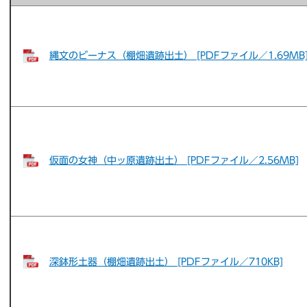
縄文のビーナス（棚畑遺跡出土） [PDFファイル／1.69MB
仮面の女神（中ッ原遺跡出土） [PDFファイル／2.56MB]
深鉢形土器（棚畑遺跡出土） [PDFファイル／710KB]