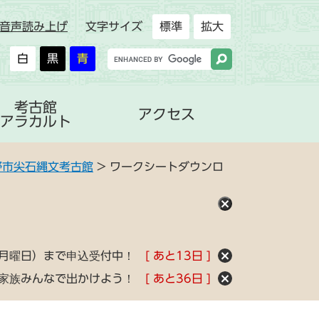
音声読み上げ
文字サイズ
標準
拡大
白
黒
青
考古館
アクセス
アラカルト
野市尖石縄文考古館
>
ワークシートダウンロ
（月曜日）まで申込受付中！
あと
13
日
！家族みんなで出かけよう！
あと
36
日