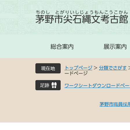
ちのし とがりいしじょうもんこうこかん
茅野市尖石縄文考古館
総合案内
展示案内
トップページ
>
分類でさがす
ードページ
ワークシートダウンロードペー
茅野市職員採