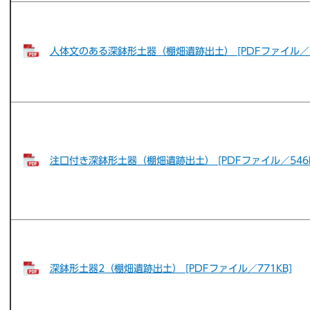
人体文のある深鉢形土器（棚畑遺跡出土） [PDFファイル／79
注口付き深鉢形土器（棚畑遺跡出土） [PDFファイル／546K
深鉢形土器2（棚畑遺跡出土） [PDFファイル／771KB]