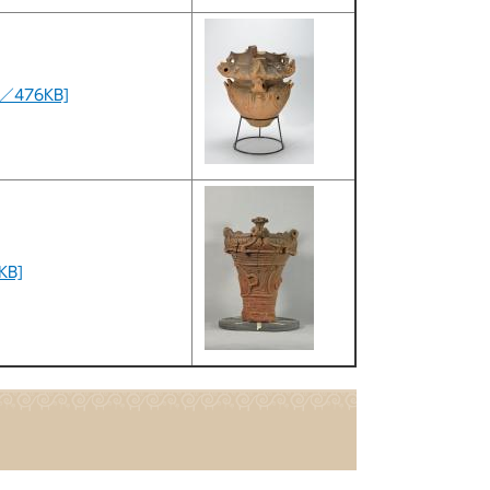
476KB]
B]