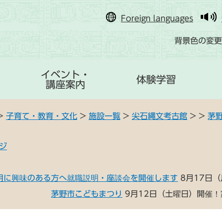
Foreign languages
背景色の変更
イベント・
体験学習
講座案内
>
子育て・教育・文化
>
施設一覧
>
尖石縄文考古館
>
>
茅
ジ
用に興味のある方へ就職説明・座談会を開催します
8月17日
茅野市こどもまつり
9月12日（土曜日）開催