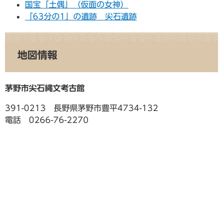
国宝「土偶」（仮面の女神）
「63分の1」の遺跡 尖石遺跡
地図情報
茅野市尖石縄文考古館
391-0213 長野県茅野市豊平4734-132
電話 0266-76-2270