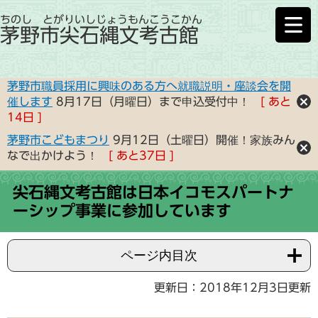
ちのし とがりいしじょうもんこうこかん
茅野市尖石縄文考古館
茅野市職員採用に興味のある方へ就職説明・座談会を開
催します
8月17日（月曜日）まで申込受付中！
あと
14
日
茅野市こどもまつり
9月12日（土曜日）開催！家族みん
なで出かけよう！
あと
37
日
尖石縄文考古館は日本イコモスパートナ
ーシップ事業に参加しています
ページ内目次
更新日：2018年12月3日更新