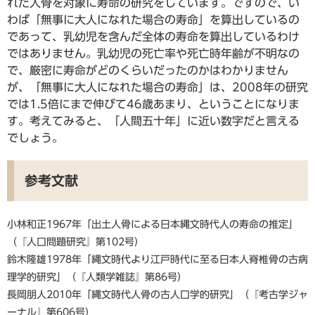
れた人骨を対象に寿命の研究をしています。ですので、い
わば「無事に大人になれた場合の寿命」を算出しているの
であって、乳幼児を含んだ全体の寿命を算出しているわけ
ではありません。乳幼児の死亡率や死亡時年齢が不明なの
で、厳密に寿命がどのくらいだったのかはわかりません
が、「無事に大人になれた場合の寿命」は、2008年の研究
では1.5倍にまで伸びて46歳あまり、ということになりま
す。考えてみると、「人間五十年」に近い数字だと言える
でしょう。
参考文献
小林和正1967年「出土人骨による日本縄文時代人の寿命の推定」
（『人口問題研究』第102号）
鈴木隆雄1978年「縄文時代より江戸時代に至る日本人脊椎骨の古病
理学的研究」（『人類学雑誌』第86号）
長岡朋人2010年「縄文時代人骨の古人口学的研究」（『考古学ジャ
ーナル』第606号）