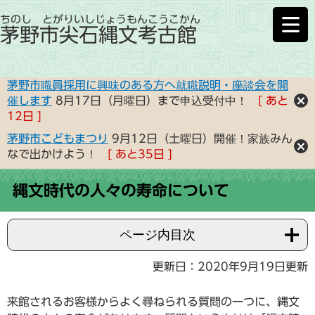
ちのし とがりいしじょうもんこうこかん
茅野市尖石縄文考古館
茅野市職員採用に興味のある方へ就職説明・座談会を開
催します
8月17日（月曜日）まで申込受付中！
あと
12
日
茅野市こどもまつり
9月12日（土曜日）開催！家族みん
なで出かけよう！
あと
35
日
縄文時代の人々の寿命について
ページ内目次
更新日：2020年9月19日更新
来館されるお客様からよく尋ねられる質問の一つに、縄文