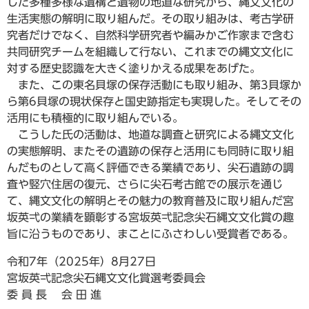
した多種多様な遺構と遺物の地道な研究から、縄文文化の
生活実態の解明に取り組んだ。その取り組みは、考古学研
究者だけでなく、自然科学研究者や編みかご作家まで含む
共同研究チームを組織して行ない、これまでの縄文文化に
対する歴史認識を大きく塗りかえる成果をあげた。
また、この東名貝塚の保存活動にも取り組み、第3貝塚か
ら第6貝塚の現状保存と国史跡指定も実現した。そしてその
活用にも積極的に取り組んでいる。
こうした氏の活動は、地道な調査と研究による縄文文化
の実態解明、またその遺跡の保存と活用にも同時に取り組
んだものとして高く評価できる業績であり、尖石遺跡の調
査や竪穴住居の復元、さらに尖石考古館での展示を通じ
て、縄文文化の解明とその魅力の教育普及に取り組んだ宮
坂英弌の業績を顕彰する宮坂英弌記念尖石縄文文化賞の趣
旨に沿うものであり、まことにふさわしい受賞者である。
令和7年（2025年）8月27日
宮坂英弌記念尖石縄文文化賞選考委員会
委 員 長 会 田 進​