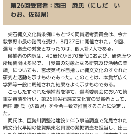
第26回受賞者：西田 巌氏（にしだ い
わお、佐賀県）
尖石縄文文化賞条例にもとづく同賞選考委員会は、今井
敦茅野市長の諮問を受け、8月27日に開催された。今回、
選考・審査の対象となったのは、個人計7人である。
候補者の内訳は、40歳代から70歳代におよび、研究歴や
所属機関は多彩で、「受賞の対象となる研究及び活動の業
績」についても、宮坂英弌が目指した縄文文化のすぐれた
研究と活動を示すものであった。このことは、本賞が広く
学界等一般に周知された結果をよく示すものである。
こうしたすぐれた候補者を得て、選考委員会において慎
重な審議を行い、第26回尖石縄文文化賞の受賞者として、
西田 巌 氏（佐賀県）を全会一致で推薦することに決定し
た。
同氏は、巨勢川調整池建設に伴う事前調査で発見された
縄文時代早期の佐賀県東名貝塚の発掘調査を担当し、出土