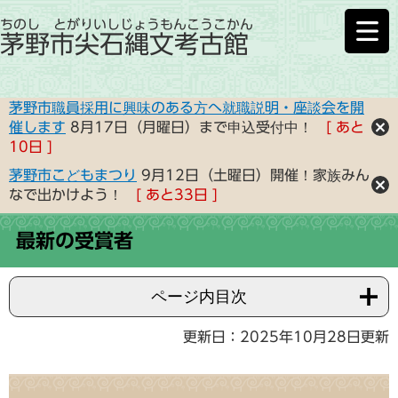
ちのし とがりいしじょうもんこうこかん
茅野市尖石縄文考古館
茅野市職員採用に興味のある方へ就職説明・座談会を開
催します
8月17日（月曜日）まで申込受付中！
あと
10
日
茅野市こどもまつり
9月12日（土曜日）開催！家族みん
なで出かけよう！
あと
33
日
最新の受賞者
ページ内目次
更新日：2025年10月28日更新