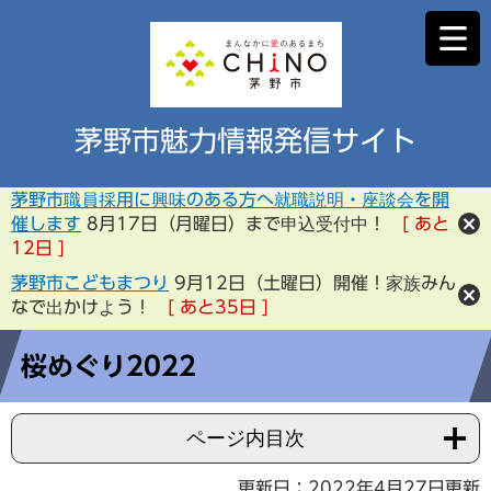
茅野市魅力情報発信サイト
茅野市職員採用に興味のある方へ就職説明・座談会を開
催します
8月17日（月曜日）まで申込受付中！
あと
12
日
茅野市こどもまつり
9月12日（土曜日）開催！家族みん
なで出かけよう！
あと
35
日
桜めぐり2022
ページ内目次
更新日：2022年4月27日更新