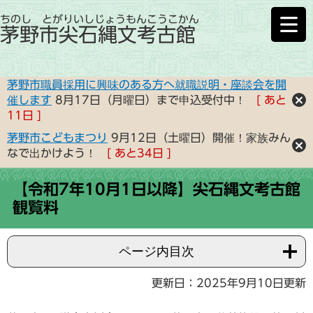
ちのし とがりいしじょうもんこうこかん
茅野市尖石縄文考古館
茅野市職員採用に興味のある方へ就職説明・座談会を開
催します
8月17日（月曜日）まで申込受付中！
あと
11
日
茅野市こどもまつり
9月12日（土曜日）開催！家族みん
なで出かけよう！
あと
34
日
【令和7年10月1日以降】尖石縄文考古館
観覧料
ページ内目次
更新日：2025年9月10日更新