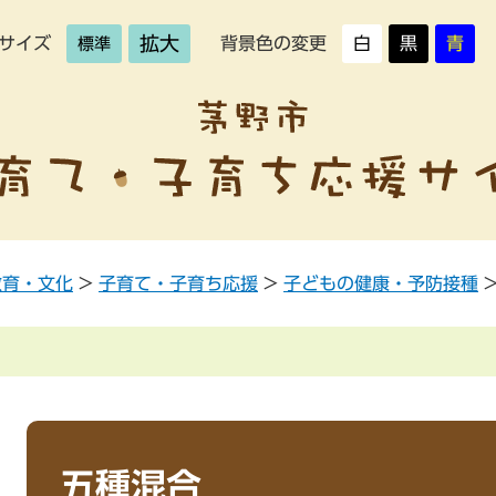
拡大
サイズ
背景色の変更
白
黒
青
標準
教育・文化
>
子育て・子育ち応援
>
子どもの健康・予防接種
五種混合