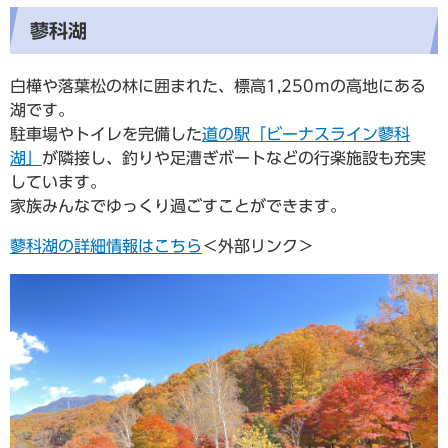
蓼科湖
白樺や落葉松の林に囲まれた、標高1,250ｍの高地にある
湖です。
駐車場やトイレを完備した
道の駅「ビーナスライン蓼科
湖」
が隣接し、釣りや足漕ぎボートなどの行楽施設も充実
しています。
家族みんなでゆっくり過ごすことができます。
蓼科湖の詳細情報はこちら
＜外部リンク＞