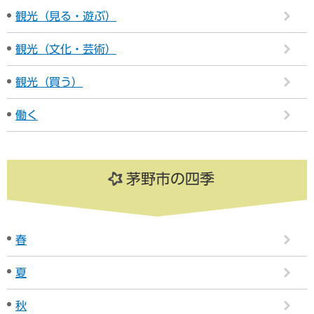
観光（見る・遊ぶ）
観光（文化・芸術）
観光（買う）
働く
茅野市の四季
春
夏
秋