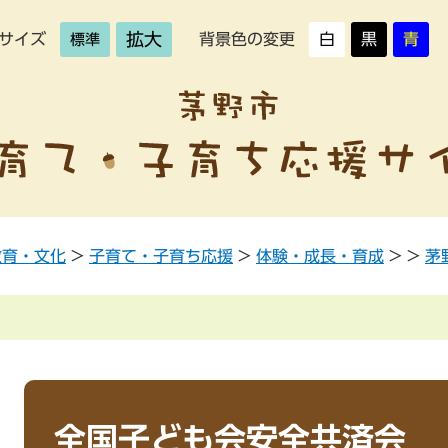
拡大
サイズ
背景色の変更
白
黒
青
標準
教育・文化
>
子育て・子育ち応援
>
体験・成長・育成
>
>
茅
全国子ども会安全共済会