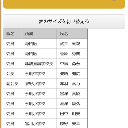
表のサイズを切り替える
職名
所属
氏名
委員
​専門医
武井 義親
委員
専門医
菅原 秀典
委員
諏訪養護学校長
中島 勇吾
会長
永明中学校
矢崎 知広
副会長
泉野小学校
赤羽 素乃
委員
永明小学校
富澤 真綾
委員
永明小学校
瀧澤 康弘
委員
永明小学校
田中 明美
委員
宮川小学校
勝野 美幸