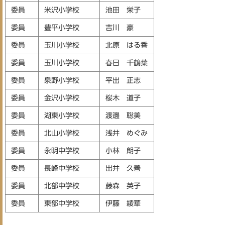
委員
米沢小学校
池田 栄子
委員
豊平小学校
吉川 豪
委員
玉川小学校
北原 はる香
委員
玉川小学校
春日 千鶴葉
委員
泉野小学校
平出 正志
委員
金沢小学校
桜木 道子
委員
湖東小学校
渡邊 聡美
委員
北山小学校
浅井 めぐみ
委員
永明中学校
小林 朗子
委員
長峰中学校
​出井 久善
委員
北部中学校
藤森 英子
委員
東部中学校
伊藤 綾華