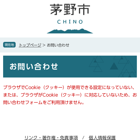
ペ
メ
ー
ニ
ジ
ュ
の
ー
先
を
頭
飛
で
ば
現在地
トップページ
>
お問い合わせ
す
し
。
て
本
本
お問い合わせ
文
文
へ
ブラウザでCookie（クッキー）が使用できる設定になっていない、
または、ブラウザがCookie（クッキー）に対応していないため、お
問い合わせフォームをご利用頂けません。
リンク・著作権・免責事項
個人情報保護