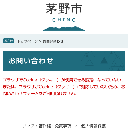
ペ
メ
ー
ニ
ジ
ュ
の
ー
先
を
頭
飛
で
ば
現在地
トップページ
>
お問い合わせ
す
し
。
て
本
本
お問い合わせ
文
文
へ
ブラウザでCookie（クッキー）が使用できる設定になっていない、
または、ブラウザがCookie（クッキー）に対応していないため、お
問い合わせフォームをご利用頂けません。
リンク・著作権・免責事項
個人情報保護