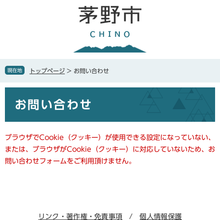
ペ
メ
ー
ニ
ジ
ュ
の
ー
先
を
頭
飛
で
ば
現在地
トップページ
>
お問い合わせ
す
し
。
て
本
本
お問い合わせ
文
文
へ
ブラウザでCookie（クッキー）が使用できる設定になっていない、
または、ブラウザがCookie（クッキー）に対応していないため、お
問い合わせフォームをご利用頂けません。
リンク・著作権・免責事項
個人情報保護