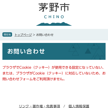
ペ
メ
ー
ニ
ジ
ュ
の
ー
先
を
頭
飛
で
ば
現在地
トップページ
>
お問い合わせ
す
し
。
て
本
本
お問い合わせ
文
文
へ
ブラウザでCookie（クッキー）が使用できる設定になっていない、
または、ブラウザがCookie（クッキー）に対応していないため、お
問い合わせフォームをご利用頂けません。
リンク・著作権・免責事項
個人情報保護