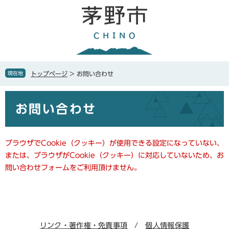
ペ
メ
ー
ニ
ジ
ュ
の
ー
先
を
頭
飛
で
ば
現在地
トップページ
>
お問い合わせ
す
し
。
て
本
本
お問い合わせ
文
文
へ
ブラウザでCookie（クッキー）が使用できる設定になっていない、
または、ブラウザがCookie（クッキー）に対応していないため、お
問い合わせフォームをご利用頂けません。
リンク・著作権・免責事項
個人情報保護