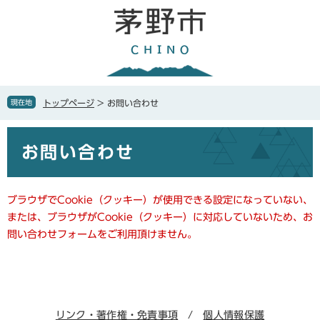
ペ
メ
ー
ニ
ジ
ュ
の
ー
先
を
頭
飛
で
ば
現在地
トップページ
>
お問い合わせ
す
し
。
て
本
本
お問い合わせ
文
文
へ
ブラウザでCookie（クッキー）が使用できる設定になっていない、
または、ブラウザがCookie（クッキー）に対応していないため、お
問い合わせフォームをご利用頂けません。
リンク・著作権・免責事項
個人情報保護