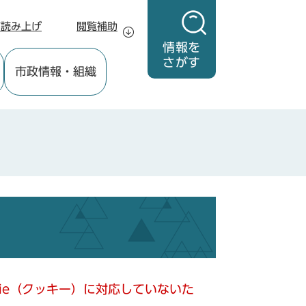
声読み上げ
閲覧補助
情報を
さがす
市政情報
・組織
kie（クッキー）に対応していないた