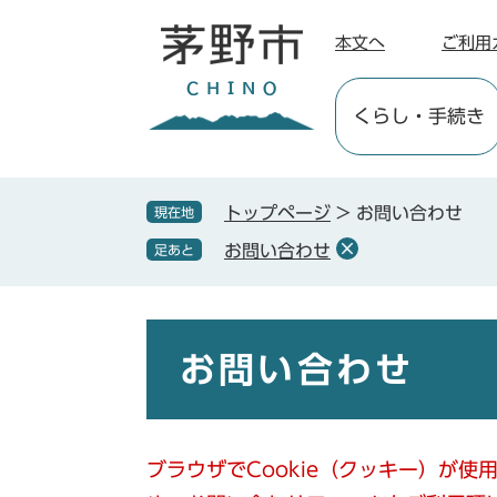
ペ
メ
ー
ニ
本文へ
ご利用
ジ
ュ
の
ー
くらし
・手続き
先
を
頭
飛
で
ば
す
し
トップページ
>
お問い合わせ
現在地
。
て
お問い合わせ
足あと
本
文
へ
本
文
お問い合わせ
ブラウザでCookie（クッキー）が