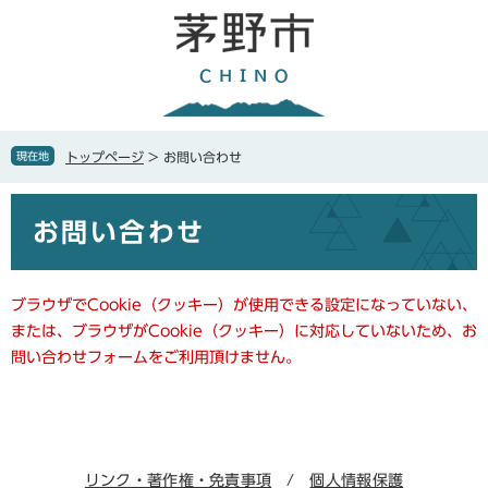
ペ
メ
ー
ニ
ジ
ュ
の
ー
先
を
頭
飛
で
ば
現在地
トップページ
>
お問い合わせ
す
し
。
て
本
本
お問い合わせ
文
文
へ
ブラウザでCookie（クッキー）が使用できる設定になっていない、
または、ブラウザがCookie（クッキー）に対応していないため、お
問い合わせフォームをご利用頂けません。
リンク・著作権・免責事項
個人情報保護