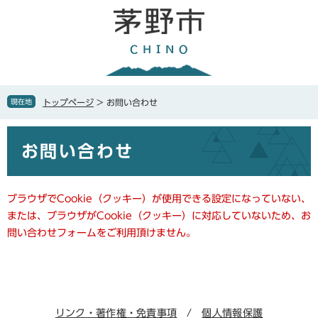
ペ
メ
ー
ニ
ジ
ュ
の
ー
先
を
頭
飛
で
ば
現在地
トップページ
>
お問い合わせ
す
し
。
て
本
本
お問い合わせ
文
文
へ
ブラウザでCookie（クッキー）が使用できる設定になっていない、
または、ブラウザがCookie（クッキー）に対応していないため、お
問い合わせフォームをご利用頂けません。
リンク・著作権・免責事項
個人情報保護