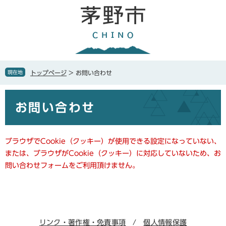
ペ
メ
ー
ニ
ジ
ュ
の
ー
先
を
頭
飛
で
ば
現在地
トップページ
>
お問い合わせ
す
し
。
て
本
本
お問い合わせ
文
文
へ
ブラウザでCookie（クッキー）が使用できる設定になっていない、
または、ブラウザがCookie（クッキー）に対応していないため、お
問い合わせフォームをご利用頂けません。
リンク・著作権・免責事項
個人情報保護