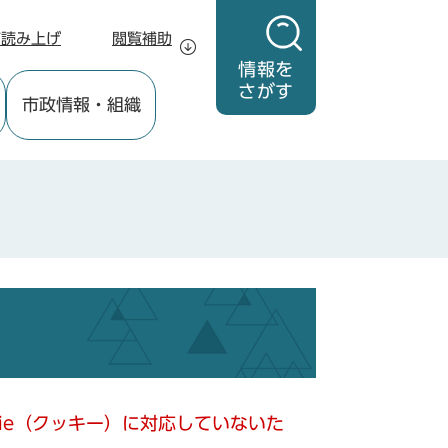
声読み上げ
閲覧補助
情報を
さがす
市政情報
・組織
kie（クッキー）に対応していないた