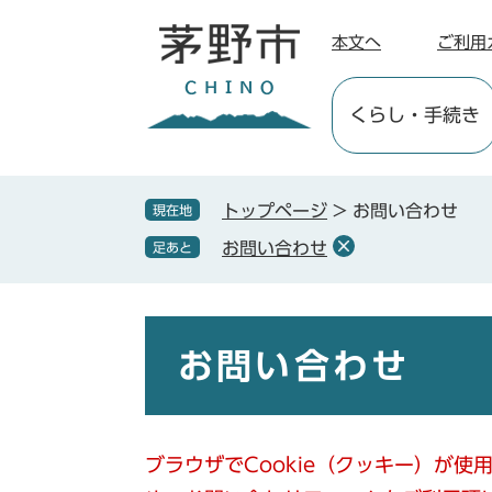
ペ
メ
ー
ニ
本文へ
ご利用
ジ
ュ
の
ー
くらし
・手続き
先
を
頭
飛
で
ば
す
し
トップページ
>
お問い合わせ
現在地
。
て
お問い合わせ
足あと
本
文
へ
本
文
お問い合わせ
ブラウザでCookie（クッキー）が