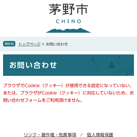
ペ
メ
ー
ニ
ジ
ュ
の
ー
先
を
頭
飛
で
ば
現在地
トップページ
>
お問い合わせ
す
し
。
て
本
本
お問い合わせ
文
文
へ
ブラウザでCookie（クッキー）が使用できる設定になっていない、
または、ブラウザがCookie（クッキー）に対応していないため、お
問い合わせフォームをご利用頂けません。
リンク・著作権・免責事項
個人情報保護