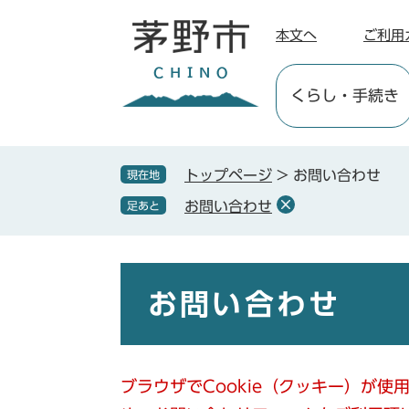
ペ
メ
ー
ニ
本文へ
ご利用
ジ
ュ
の
ー
くらし
・手続き
先
を
頭
飛
で
ば
す
し
トップページ
>
お問い合わせ
現在地
。
て
お問い合わせ
足あと
本
文
へ
本
文
お問い合わせ
ブラウザでCookie（クッキー）が