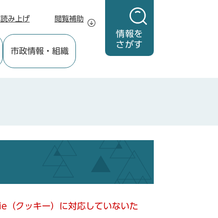
声読み上げ
閲覧補助
情報を
さがす
市政情報
・組織
kie（クッキー）に対応していないた