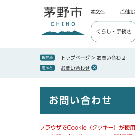
ペ
メ
ー
ニ
本文へ
ご利用
ジ
ュ
の
ー
くらし
・手続き
先
を
頭
飛
で
ば
す
し
トップページ
>
お問い合わせ
現在地
。
て
お問い合わせ
足あと
本
文
へ
本
文
お問い合わせ
ブラウザでCookie（クッキー）が