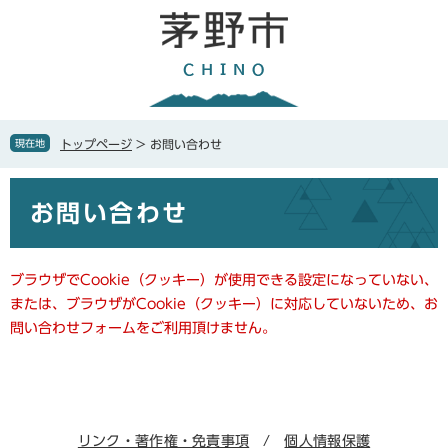
ペ
メ
ー
ニ
ジ
ュ
の
ー
先
を
頭
飛
で
ば
現在地
トップページ
>
お問い合わせ
す
し
。
て
本
本
お問い合わせ
文
文
へ
ブラウザでCookie（クッキー）が使用できる設定になっていない、
または、ブラウザがCookie（クッキー）に対応していないため、お
問い合わせフォームをご利用頂けません。
リンク・著作権・免責事項
個人情報保護