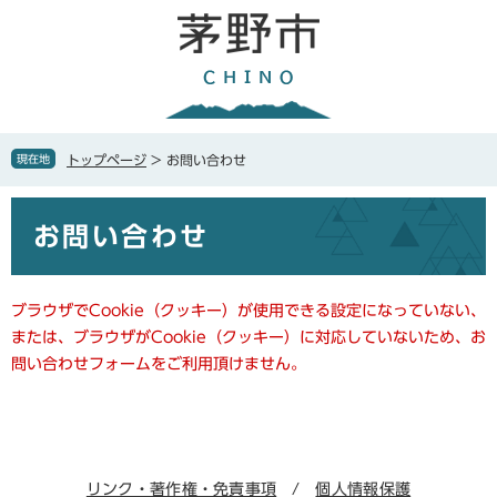
ペ
メ
ー
ニ
ジ
ュ
の
ー
先
を
頭
飛
で
ば
現在地
トップページ
>
お問い合わせ
す
し
。
て
本
本
お問い合わせ
文
文
へ
ブラウザでCookie（クッキー）が使用できる設定になっていない、
または、ブラウザがCookie（クッキー）に対応していないため、お
問い合わせフォームをご利用頂けません。
リンク・著作権・免責事項
個人情報保護