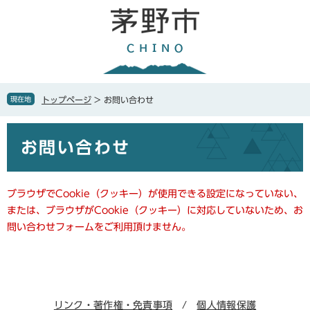
ペ
メ
ー
ニ
ジ
ュ
の
ー
先
を
頭
飛
で
ば
現在地
トップページ
>
お問い合わせ
す
し
。
て
本
本
お問い合わせ
文
文
へ
ブラウザでCookie（クッキー）が使用できる設定になっていない、
または、ブラウザがCookie（クッキー）に対応していないため、お
問い合わせフォームをご利用頂けません。
リンク・著作権・免責事項
個人情報保護