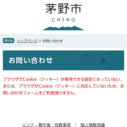
ペ
メ
ー
ニ
ジ
ュ
の
ー
先
を
頭
飛
で
ば
現在地
トップページ
>
お問い合わせ
す
し
。
て
本
本
お問い合わせ
文
文
へ
ブラウザでCookie（クッキー）が使用できる設定になっていない、
または、ブラウザがCookie（クッキー）に対応していないため、お
問い合わせフォームをご利用頂けません。
リンク・著作権・免責事項
個人情報保護