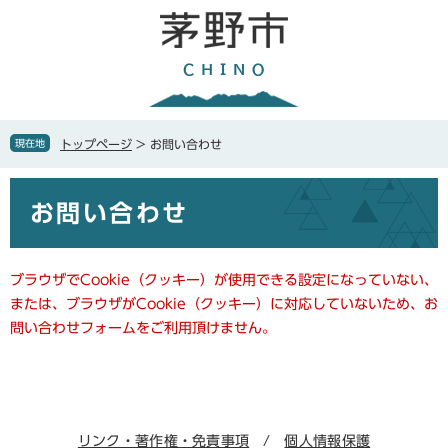
ペ
メ
ー
ニ
ジ
ュ
の
ー
先
を
頭
飛
で
ば
現在地
トップページ
>
お問い合わせ
す
し
。
て
本
本
お問い合わせ
文
文
へ
ブラウザでCookie（クッキー）が使用できる設定になっていない、
または、ブラウザがCookie（クッキー）に対応していないため、お
問い合わせフォームをご利用頂けません。
リンク・著作権・免責事項
個人情報保護